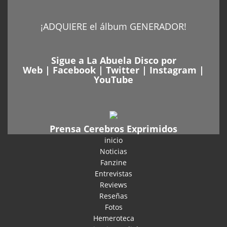
¡ADQUIERE el álbum GENERADOR!
Sigue a La Abuela Disco por
Web
|
Facebook
|
Twitter
|
Instagram
|
YouTube
Prensa Cerebros Exprimidos
inicio
Noticias
Fanzine
Entrevistas
Reviews
Reseñas
Fotos
Hemeroteca