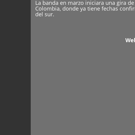
La banda en marzo iniciara una gira d
Colombia, donde ya tiene fechas confi
del sur.
We