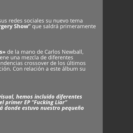
sus redes sociales su nuevo tema
rgery Show”
que saldrá primeramente
s»
de la mano de Carlos Newball,
iene una mezcla de diferentes
tendencias crossover de los últimos
ión. Con relación a este álbum su
isual, hemos incluido diferentes
el primer EP “Fucking Liar”
ará donde estuvo nuestro pequeño