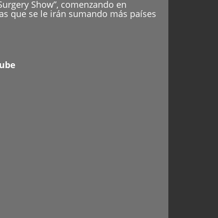
y Surgery Show”, comenzando en
las que se le irán sumando más países
ube