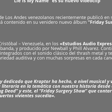
“Lie Is My Name” es su nuevo videoclip
de Los Andes venezolanos recientemente publicó en 
ará contenido en su venidero nuevo álbum
“Friday Su
ristóbal – Venezuela, en los
«Estudios Audio Expres
 banda, y producido por Newball y Phill Alvarez. Cont
integrados con el sonido clásico del thrash metal y 
ariedad auditiva y con muchas sorpresas en cada canc
y dedicado que Kraptor ha hecho, a nivel musical y v
literaria en la temática con nuestra historia desde 
ing Dead” y este, el “Friday Surgery Show” que cont
uertos vivientes sucedía».