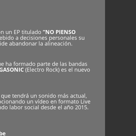
on un EP titulado
“NO PIENSO
bido a decisiones personales su
ide abandonar la alineación.
que ha formado parte de las bandas
IGASONIC
(Electro Rock) es el nuevo
 que tendrá un sonido más actual,
ocionando un vídeo en formato Live
do labor social desde el año 2015.
be