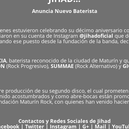
Anuncia Nuevo Baterista
ienes estuvieron celebrando su décimo aniversario c
iaron en su cuenta de Instagram
@jihadoficial
que de
pando ese puesto desde la fundación de la banda, dec
CIA
, baterista reconocido de la ciudad de Maturín y 
ON
(Rock Progresivo),
SUMMAE
(Rock Alternativo) y
G
pre producción de su segundo disco, el cual prometen
 tenido acostumbrados y como abre-bocas están prom
ndación Maturín Rock, con quienes han venido hacien
Contactos y Redes Sociales de Jihad
acebook
|
Twitter
|
Instagram
|
G+
|
Mail
|
YouTu