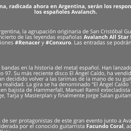
a, radicada ahora en Argentina, serán los respons
los españoles Avalanch.
rgentina, la agrupación originaria de San Cristóbal G
oncierto de las leyendas españolas
Avalanch All Star
ciones
#Renacer
y
#Conxuro
. Las entradas se podrán
 bandas en la historia del metal español. Han lanzad
ño 97. Su más reciente disco El Ángel Caído, ha vend
 decidido volver a las tarimas de la mano de su gui
a realidad. La gira se ha denominado “El Ángel Caído
n bajista de Hammerfall, Manuel Ramil extecladista 
, Tarja y Masterplan y finalmente Jorge Salan guitarri
e ser protagonistas de este gran evento junto a Av
 liderada por el conocido guitarrista
Facundo Coral
, a