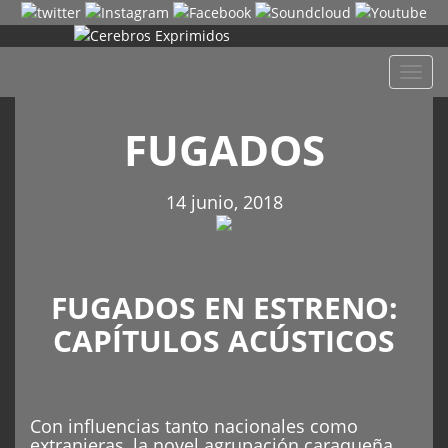
Despl
naveg
FUGADOS
14 junio, 2018
FUGADOS EN ESTRENO:
CAPÍTULOS ACÚSTICOS
Con influencias tanto nacionales como
extranjeras, la novel agrupación caraqueña