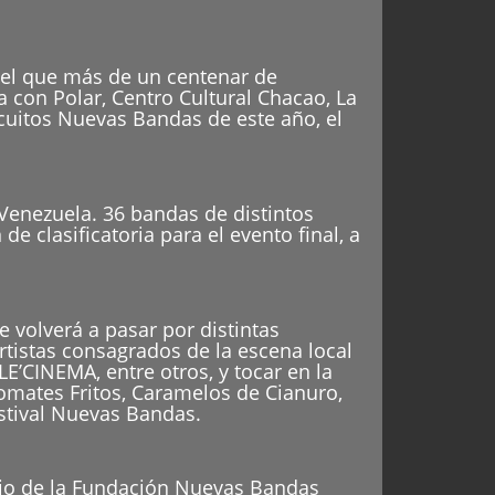
n el que más de un centenar de
 con Polar, Centro Cultural Chacao, La
cuitos Nuevas Bandas de este año, el
Venezuela. 36 bandas de distintos
e clasificatoria para el evento final, a
 volverá a pasar por distintas
rtistas consagrados de la escena local
’CINEMA, entre otros, y tocar en la
ates Fritos, Caramelos de Cianuro,
estival Nuevas Bandas.
rio de la Fundación Nuevas Bandas