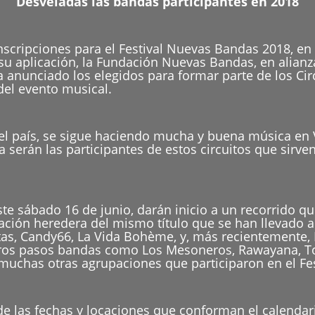
Desveladas las bandas participantes en 2018
inscripciones para el Festival Nuevas Bandas 2018, e
su aplicación, la Fundación Nuevas Bandas, en alianza
 anunciado los elegidos para formar parte de los Cir
del evento musical.
 el país, se sigue haciendo mucha y buena música en 
serán las participantes de estos circuitos que sirven d
.
e sábado 16 de junio, darán inicio a un recorrido que
ación heredera del mismo título que se han llevado a
, Candy66, La Vida Bohème, y, más recientemente, LE
os pasos bandas como Los Mesoneros, Rawayana, Tom
 muchas otras agrupaciones que participaron en el F
de las fechas y locaciones que conforman el calenda