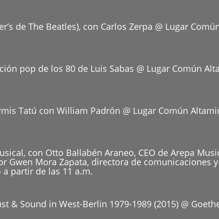
r’s de The Beatles), con Carlos Zerpa @ Lugar Común
ación pop de los 80 de Luis Sabas @ Lugar Común Alta
rmis Tatú con William Padrón @ Lugar Común Altamir
sical, con Otto Ballabén Araneo, CEO de Arepa Music
r Gwen Mora Zapata, directora de comunicaciones y 
 partir de las 11 a.m.
t & Sound in West-Berlin 1979-1989 (2015) @ Goethe-In