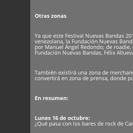
Otras zonas
Ya que este Festival Nuevas Bandas 2017
venezolana, la Fundación Nuevas Bandas
por Manuel Ángel Redondo; de roadie, c
Fundación Nuevas Bandas, Félix Alluev
También existirá una zona de merchand
convertirá en zona de prensa, donde pú
En resumen:
Lunes 16 de octubre:
¿Qué pasa con los bares de rock de Ca