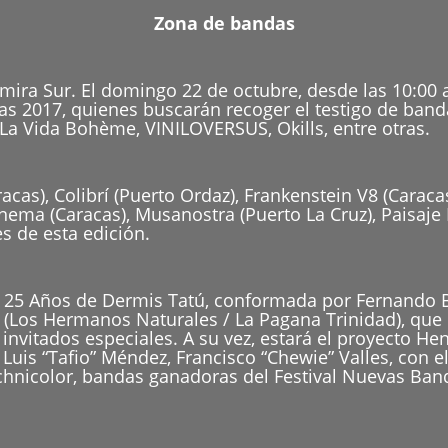
Zona de bandas
amira Sur. El domingo 22 de octubre, desde las 10:00 
as 2017, quienes buscarán recoger el testigo de ban
La Vida Bohème, VINILOVERSUS, Okills, entre otras.
acas), Colibrí (Puerto Ordaz), Frankenstein V8 (Caraca
Cinema (Caracas), Musanostra (Puerto La Cruz), Paisaje
es de esta edición.
a 25 Años de Dermis Tatú, conformada por Fernando B
os Hermanos Naturales / La Pagana Trinidad), que co
invitados especiales. A su vez, estará el proyecto He
 Luis “Tafio” Méndez, Francisco “Chewie” Valles, con 
chnicolor, bandas ganadoras del Festival Nuevas Ban