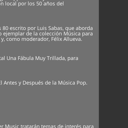
n local por los 50 años del
s 80 escrito por Luis Sabas, que aborda
o ejemplar de la colección Música para
 y, como moderador, Félix Allueva.
tal Una Fábula Muy Trillada, para
 El Antes y Después de la Música Pop.
er Music tratarán temas de interés para