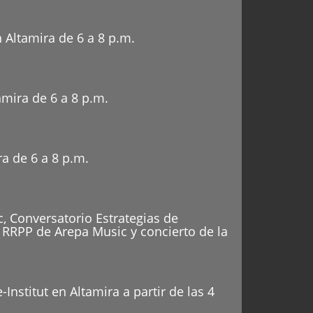
 Altamira de 6 a 8 p.m.
mira de 6 a 8 p.m.
a de 6 a 8 p.m.
, Conversatorio Estrategias de
RRPP de Arepa Music y concierto de la
stitut en Altamira a partir de las 4