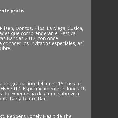
ente gratis
lsen, Doritos, Flips, La Mega, Cusica,
idades que comprenderán el Festival
vas Bandas 2017, con once
a conocer los invitados especiales, así
tubre.
a programación del lunes 16 hasta el
 #FNB2017. Específicamente, el lunes 16
rá la experiencia de cómo sobrevivir
inta Bar y Teatro Bar.
Sgt. Pepper’s Lonely Heart de The