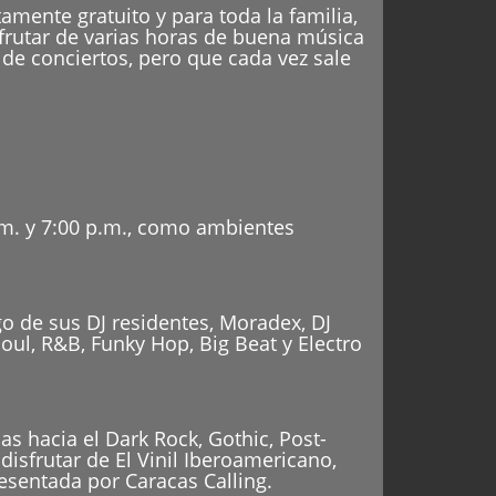
amente gratuito y para toda la familia,
sfrutar de varias horas de buena música
de conciertos, pero que cada vez sale
p.m. y 7:00 p.m., como ambientes
go de sus DJ residentes, Moradex, DJ
Soul, R&B, Funky Hop, Big Beat y Electro
s hacia el Dark Rock, Gothic, Post-
disfrutar de El Vinil Iberoamericano,
resentada por Caracas Calling.