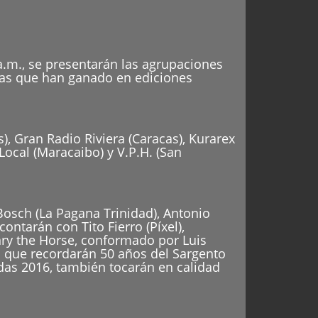
a.m., se presentarán las agrupaciones
das que han ganado en ediciones
s), Gran Radio Riviera (Caracas), Kurarex
 Local (Maracaibo) y V.P.H. (San
osch (La Pagana Trinidad), Antonio
ntarán con Tito Fierro (Píxel),
nry the Horse, conformado por Luis
el que recordarán 50 años del Sargento
das 2016, también tocarán en calidad