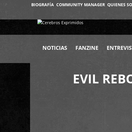
BIOGRAFÍA
COMMUNITY MANAGER
QUIENES S
NOTICIAS
FANZINE
ENTREVIS
EVIL REB