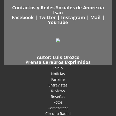
Contactos y Redes Sociales de Anorexia
Isan
Facebook
|
Twitter
|
Instagram
|
Mail
|
YouTube
Autor:
Luis Orozco
Prensa Cerebros Exprimidos
inicio
Noticias
Fanzine
Entrevistas
Reviews
Reseñas
Fotos
Hemeroteca
Circuito Radial