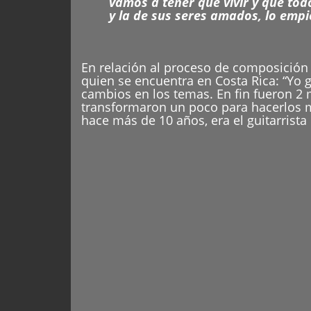
vamos a tener que vivir y que to
y la de sus seres amados, lo empi
En relación al proceso de composición 
quien se encuentra en Costa Rica: “Yo
cambios en los temas. En fin fueron 2 
transformaron un poco para hacerlos má
hace más de 10 años, era el guitarrista