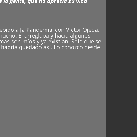
 la gente, que no aprecia su vida
ebido a la Pandemia, con Víctor Ojeda,
ucho. Él arreglaba y hacía algunos
mas son míos y ya existían. Solo que se
o habría quedado así. Lo conozco desde