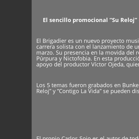
El sencillo promocional “Su Reloj”
El Brigadier es un nuevo proyecto music
carrera solista con el lanzamiento de 
marzo. Su presencia en la movida del 
Púrpura y Nictofobia. En esta producció
apoyo del productor Víctor Ojeda, quie
Los 5 temas fueron grabados en Bunker
Reloj” y “Contigo La Vida” se pueden dis
El propio Carlos Sojo es el autor de to