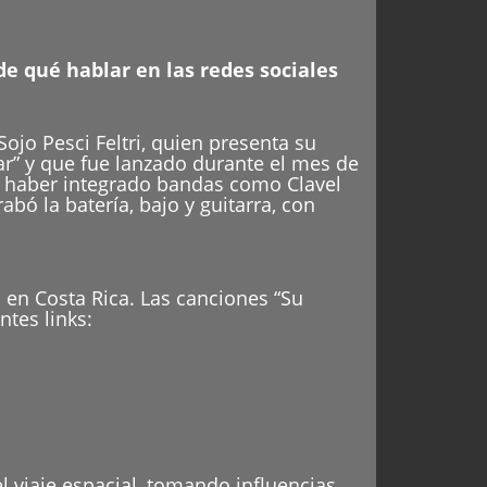
de qué hablar en las redes sociales
ojo Pesci Feltri, quien presenta su
ar” y que fue lanzado durante el mes de
l haber integrado bandas como Clavel
bó la batería, bajo y guitarra, con
en Costa Rica. Las canciones “Su
ntes links:
l viaje espacial, tomando influencias