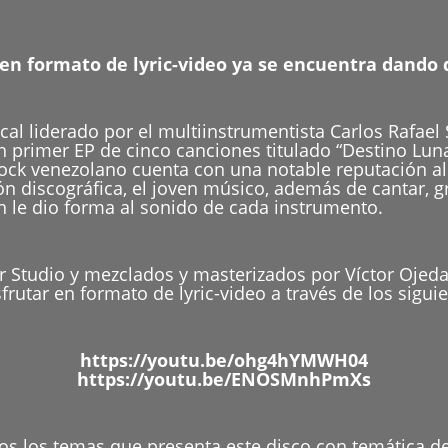
 en formato de lyric-video ya se encuentra dando 
al liderado por el multiinstrumentista Carlos Rafael S
un primer EP de cinco canciones titulado “Destino Lun
rock venezolano cuenta con una notable reputación a
n discográfica, el joven músico, además de cantar, gra
n le dio forma al sonido de cada instrumento.
 Studio y mezclados y masterizados por Víctor Ojeda 
frutar en formato de lyric-video a través de los siguie
https://youtu.be/ohg4hYMWH04
https://youtu.be/ENOSMnhPmXs
dos los temas que presenta este disco con temática de