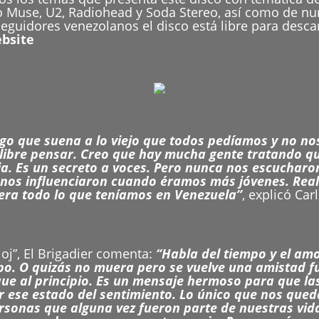
ilo Muse, U2, Radiohead y Soda Stereo, así como de 
seguidores venezolanos el disco está libre para desca
ebsite
go que suena a lo viejo que todos pedíamos y no nos 
a libre pensar. Creo que hay mucha gente tratando q
ia. Es un secreto a voces. Pero nunca nos escucharon
nos influenciaron cuando éramos más jóvenes. Real
era todo lo que teníamos en Venezuela”
, explicó Car
oj”, El Brigadier comenta:
“Habla del tiempo y el amo
mpo. O quizás no muera pero se vuelve una amistad 
que al principio. Es un mensaje hermoso para que l
ese estado del sentimiento. Lo único que nos queda
sonas que alguna vez fueron parte de nuestras vida