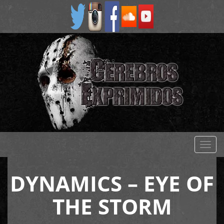
Despl
naveg
DYNAMICS – EYE OF
THE STORM