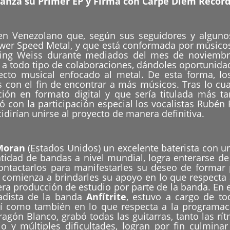
anza su Primer EP y Firma con Carpe Diem Recor
n Venezolano que, según sus seguidores y algunos
wer Speed Metal, y que está conformada por músicos 
ting Weiss durante mediados del mes de noviemb
 a todo tipo de colaboraciones, dándoles oportunid
cto musical enfocado al metal. De esta forma, l
 con el fin de encontrar a más músicos. Tras lo cua
ción en formato digital y que sería titulada más 
ó con la participación especial los vocalistas Rubén
idirían unirse al proyecto de manera definitiva.
Moran
(Estados Unidos) un excelente baterista con u
idad de bandas a nivel mundial, logra enterarse de 
ntactarlos para manifestarles su deseo de formar pa
comienza a brindarles su apoyo en lo que respecta a
ra producción de estudio por parte de la banda. En
adista de la banda
Anfítrite
, estuvo a cargo de to
así como también en lo que respecta a la programac
agón Blanco, grabó todas las guitarras, tanto las rít
o y múltiples dificultades, logran por fin culmina