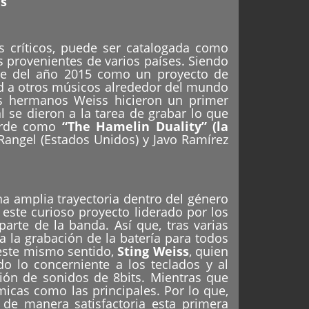
ds
 críticos, puede ser catalogada como
provenientes de varios países. Siendo
re del año 2015 como un proyecto de
ad a otros músicos alrededor del mundo
os hermanos Weiss hicieron un primer
l se dieron a la tarea de grabar lo que
tarde como
“
The Hamelin Duality
” (la
 Rangel (Estados Unidos) y Javo Ramírez
na amplia trayectoria dentro del género
este curioso proyecto liderado por los
rte de la banda. Así que, tras varias
 la grabación de la batería para todos
 este mismo sentido,
Sting Weiss
, quien
do lo concerniente a los teclados y al
ión de sonidos de 8bits. Mientras que
micas como las principales. Por lo que,
r de manera satisfactoria esta primera