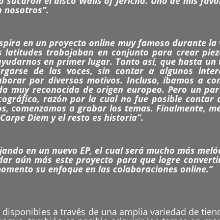
 sacaron el disco Walls of Jericho. Uno de mis fav
 nosotros”.
nspira en un proyecto online muy famoso durante la 
 latitudes trabajaban en conjunto para crear pie
yudarnos en primer lugar. Tanto así, que hasta un 
rgarse de las voces, sin contar a algunos inte
borar por diversos motivos. Incluso, íbamos a co
da muy reconocida de origen europeo. Pero un par
cográfico, razón por la cual no fue posible contar
s, comenzamos a grabar los temas. Finalmente, me
Carpe Diem y el resto es historia”.
jando en un nuevo EP, el cual será mucho más melód
dar aún más este proyecto para que logre convert
momento su enfoque en las colaboraciones online.”
 disponibles a través de una amplia variedad de tien