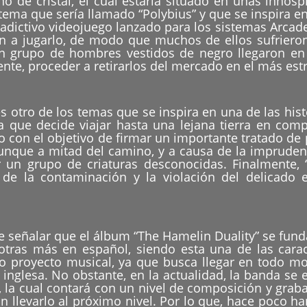
no de cristal, el cual estaría situado en unas inhósp
 tema que sería llamado “Polybius” y que se inspira 
n adictivo videojuego lanzado para los sistemas Arcad
n a jugarlo, de modo que muchos de ellos sufriero
l un grupo de hombres vestidos de negro llegaron en
nte, proceder a retirarlos del mercado en el más estr
s otro de los temas que se inspira en una de las histo
 que decide viajar hasta una lejana tierra en comp
con el objetivo de firmar un importante tratado de 
, aunque a mitad del camino, y a causa de la imprude
un grupo de criaturas desconocidas. Finalmente, “
de la contaminación y la violación del delicado e
e señalar que el álbum “The Hamelin Duality” se fund
 otras más en español, siendo esta una de las carac
so proyecto musical, ya que busca llegar en todo mo
 inglesa. No obstante, en la actualidad, la banda s
 la cual contará con un nivel de composición y gra
n llevarlo al próximo nivel. Por lo que, hace poco h