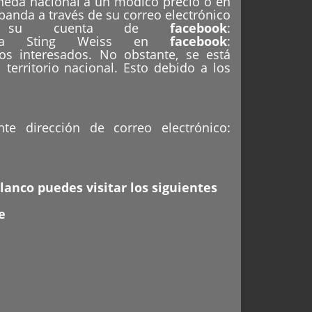
neda nacional a un módico precio o en
 banda a través de su correo electrónico
n su cuenta de
facebook
:
e a Sting Weiss en
facebook
:
os interesados. No obstante, se está
 territorio nacional. Esto debido a los
te dirección de correo electrónico:
lanco puedes visitar los siguientes
e