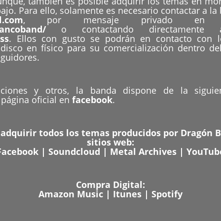
unque, también es posible adquirir los temas en mo
ajo. Para ello, solamente es necesario contactar a la
l.com
, por mensaje privado e
lancoband/
o contactando directament
ss
. Ellos con gusto se podrán en contacto con l
disco en físico para su comercialización dentro del
eguidores.
ciones y otros, la banda dispone de la siguien
página oficial en
facebook
.
adquirir todos los temas producidos por Dragón B
sitios web:
Facebook
|
Soundcloud
|
Metal Archives
|
YouTub
Compra Digital:
Amazon Music
|
Itunes
|
Spotify