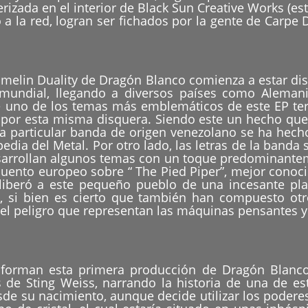
izada en el interior de Black Sun Creative Works (est
 a la red, logran ser fichados por la gente de Carp
melin Duality de Dragón Blanco comienza a estar dis
l mundial, llegando a diversos países como Aleman
e uno de los temas más emblemáticos de este EP te
por esta misma disquera. Siendo este un hecho que t
 particular banda de origen venezolano se ha hecho
edia del Metal. Por otro lado, las letras de la banda 
arrollan algunos temas con un toque predominanteme
uento europeo sobre “ The Pied Piper”, mejor conocid
 liberó a este pequeño pueblo de una incesante pla
 si bien es cierto que también han compuesto otr
bre el peligro que representan las máquinas pensantes
forman esta primera producción de Dragón Blanco
s de Sting Weiss, narrando la historia de una de est
sde su nacimiento, aunque decide utilizar los podere