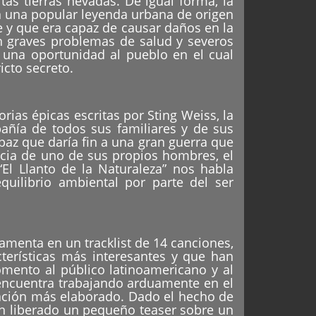
itas tierras nevadas. De igual forma, la
en una popular leyenda urbana de origen
e y que era capaz de causar daños en la
n graves problemas de salud y severos
 una oportunidad al pueblo en el cual
icto secreto.
rias épicas escritas por Sting Weiss, la
añía de todos sus familiares y de sus
paz que daría fin a una gran guerra que
ncia de uno de sus propios hombres, el
El Llanto de la Naturaleza” nos habla
quilibrio ambiental por parte del ser
amenta en un tracklist de 14 canciones,
terísticas más interesantes y que han
mento al público latinoamericano y al
e encuentra trabajando arduamente en el
bación más elaborado. Dado el hecho de
an liberado un pequeño teaser sobre un