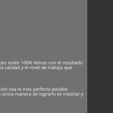
es estén 100% felices con el resultado
a calidad y el nivel de trabajo que
ción sea lo más perfecta posible.
 única manera de lograrlo es mezclar y