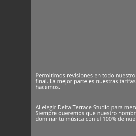
Permitimos revisiones en todo nuestro
final. La mejor parte es nuestras tarif
hacemos.
Al elegir Delta Terrace Studio para mez
Siempre queremos que nuestro nombre e
dominar tu música con el 100% de nues