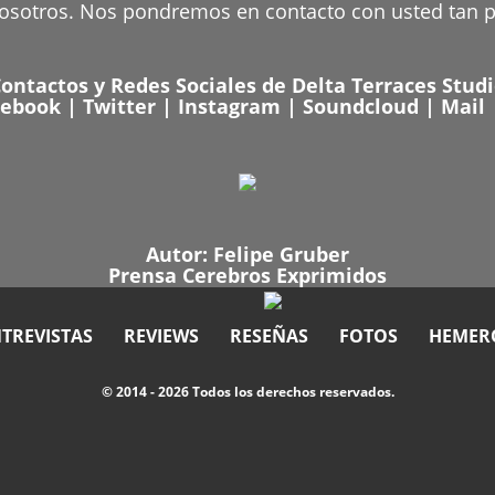
nosotros. Nos pondremos en contacto con usted tan
ontactos y Redes Sociales de Delta Terraces Stud
cebook
|
Twitter
|
Instagram
|
Soundcloud
|
Mail
Autor:
Felipe Gruber
Prensa Cerebros Exprimidos
TREVISTAS
REVIEWS
RESEÑAS
FOTOS
HEMER
© 2014 - 2026 Todos los derechos reservados.