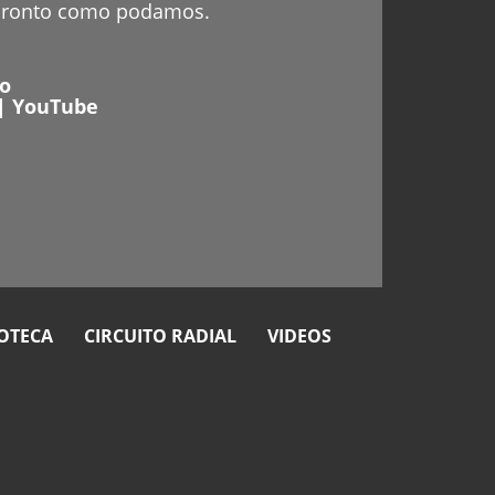
 pronto como podamos.
io
|
YouTube
OTECA
CIRCUITO RADIAL
VIDEOS