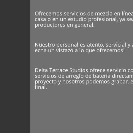
Ofrecemos servicios de mezcla en línea
casa o en un estudio profesional, ya se
productores en general.
Nuestro personal es atento, servicial y
echa un vistazo a lo que ofrecemos!
Delta Terrace Studios ofrece servicio 
servicios de arreglo de batería directa
proyecto y nosotros podemos grabar, edi
final.