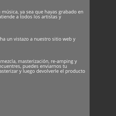
tu música, ya sea que hayas grabado en
tiende a todos los artistas y
ha un vistazo a nuestro sitio web y
 mezcla, masterización, re-amping y
encuentres, puedes enviarnos tu
asterizar y luego devolverle el producto