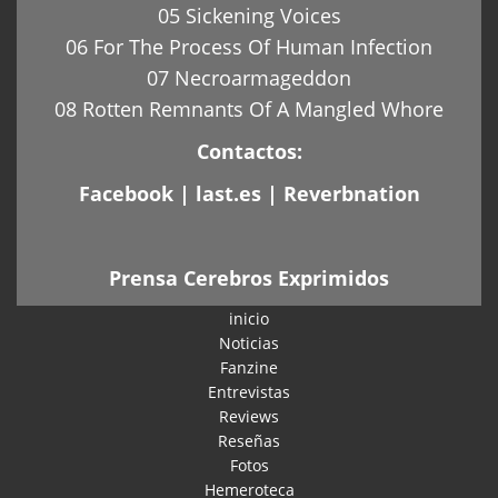
05 Sickening Voices
06 For The Process Of Human Infection
07 Necroarmageddon
08 Rotten Remnants Of A Mangled Whore
Contactos:
Facebook
|
last.es
|
Reverbnation
Prensa Cerebros Exprimidos
inicio
Noticias
Fanzine
Entrevistas
Reviews
Reseñas
Fotos
Hemeroteca