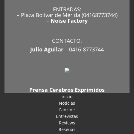
ENTRADAS:
– Plaza Bolívar de Mérida (04168773744)
–
Noise Factory
CONTACTO:
Julio Aguilar
– 0416-8773744
Prensa Cerebros Exprimidos
inicio
Noticias
Fanzine
Entrevistas
Reviews
Reseñas