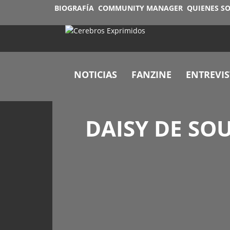
BIOGRAFÍA
COMMUNITY MANAGER
QUIENES S
NOTICIAS
FANZINE
ENTREVIS
DAISY DE SO