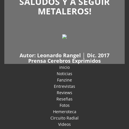
SALUDOS Y A SEGUIR
METALEROS!
Autor:
Leonardo Rangel
│ Dic. 2017
Prensa Cerebros Exprimidos
inicio
Noticias
Fanzine
Entrevistas
Reviews
Reseñas
Fotos
Hemeroteca
Circuito Radial
Videos