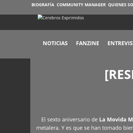
BIOGRAFÍA
COMMUNITY MANAGER
QUIENES S
NOTICIAS
FANZINE
ENTREVIS
[RES
El sexto aniversario de
La Movida M
metalera. Y es que se han tomado bien