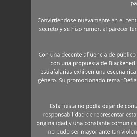
pa
Convirtiéndose nuevamente en el centr
secreto y se hizo rumor, al parecer 
Con una decente afluencia de público y
con una propuesta de Blackened M
estrafalarias exhiben una escena rica
género. Su promocionado tema “Defian
Esta fiesta no podía dejar de con
responsabilidad de representar esta 
originalidad y una constante comunicaci
no pudo ser mayor ante tan violen