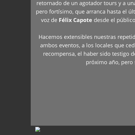
retornado de un agotador tours y a una
pero fortísimo, que arranca hasta el úl
voz de
Félix Capote
desde el públic
Hacemos extensibles nuestras repetida
ambos eventos, a los locales que ced
recompensa, el haber sido testigo de
próximo año, pero 