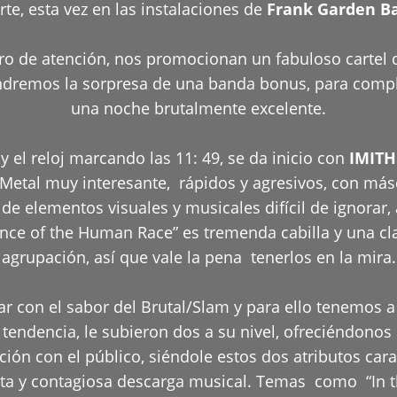
rte, esta vez en las instalaciones de
Frank Garden B
o de atención, nos promocionan un fabuloso cartel d
tendremos la sorpresa de una banda bonus, para com
una noche brutalmente excelente.
 el reloj marcando las 11: 49, se da inicio con
IMITH
etal muy interesante, rápidos y agresivos, con más
 de elementos visuales y musicales difícil de ignora
ce of the Human Race” es tremenda cabilla y una clar
agrupación, así que vale la pena tenerlos en la mira.
tar con el sabor del Brutal/Slam y para ello tenemos 
tendencia, le subieron dos a su nivel, ofreciéndonos
ón con el público, siéndole estos dos atributos carac
ta y contagiosa descarga musical. Temas como “In the