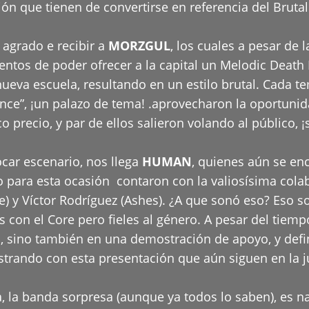
ión que tienen de convertirse en referencia del Brut
 agrado e recibir a
MORZGUL
, los cuales a pesar de 
ntos de poder ofrecer a la capital un Melodic Death 
ueva escuela, resultando en un estilo brutal. Cada t
eance”, ¡un palazo de tema! .aprovecharon la oportuni
precio, y par de ellos salieron volando al público, ¡
car escenario, nos llega
HUMAN
, quienes aún se enc
ro para esta ocasión contaron con la valiosísima co
) y Víctor Rodríguez (Ashes). ¿A que sonó eso? Eso s
con el Core pero fieles al género. A pesar del tiempo
los, sino también en una demostración de apoyo, y de
trando con esta presentación que aún siguen en la j
a, la banda sorpresa (aunque ya todos lo saben), e