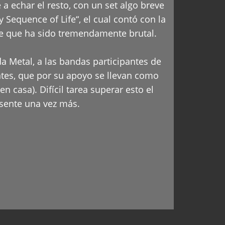
a echar el resto, con un set algo breve
 Sequence of Life“, el cual contó con la
e que ha sido tremendamente brutal.
a Metal, a las bandas participantes de
ntes, que por su apoyo se llevan como
 casa). Difícil tarea superar esto el
esente una vez más.