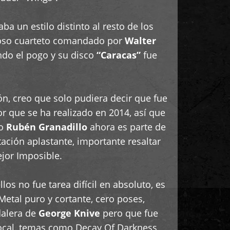
a un estilo distinto al resto de los
roso cuarteto comandado por
Walter
ndo el pogo y su disco
“Caracas”
fue
, creo que solo pudiera decir que fue
r que se ha realizado en 2014, así que
no
Rubén Granadillo
ahora es parte de
tación aplastante, importante resaltar
ejor Imposible.
os no fue tarea difícil en absoluto, es
etal puro y cortante, cero poses,
dalera de
George Knive
pero que fue
local, temas como Decay Of Darkness,