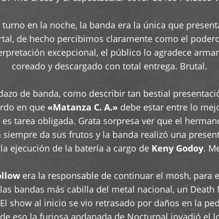
turno en la noche, la banda era la única que presentab
rtal, de hecho percibimos claramente como el pode
erpretación excepcional, el público lo agradece arma
coreado y descargado con total entrega. Brutal.
o de banda, como describir tan bestial presentación
erdo en que
«Matanza C. A.»
debe estar entre lo mejo
 es tarea obligada. Grata sorpresa ver que el herma
 siempre da sus frutos y la banda realizó una presen
a ejecución de la batería a cargo de
Keny Godoy
. M
ollow
era la responsable de continuar el mosh, para ell
las bandas más cabilla del metal nacional, un Death M
El show al inicio se vio retrasado por daños en la pe
e eso la furiosa andanada de Nocturnal invadió el 