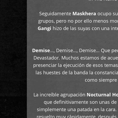
Seguidamente
Maskhera
ocupo su 
grupos, pero no por ello menos mo
Gangi
hizo de las suyas con una int
Demise
…, Demise…, Demise… Que pedaz
Devastador. Muchos estamos de acu
presenciar la ejecución de esos temas
las huestes de la banda la constancia
como siempre l
La increíble agrupación
Nocturnal H
que definitivamente son unas de 
simplemente una patada en la cara. 
resuelto muy rápidamente, después d