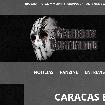
BIOGRAFÍA
COMMUNITY MANAGER
QUIENES S
NOTICIAS
FANZINE
ENTREVIS
CARACAS 