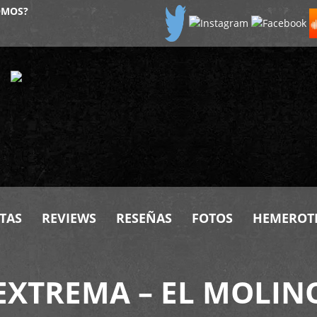
OMOS?
TAS
REVIEWS
RESEÑAS
FOTOS
HEMEROT
EXTREMA – EL MOLINO