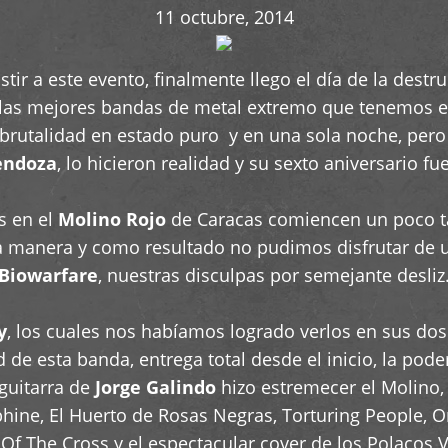
11 octubre, 2014
ir a este evento, finalmente llego el día de la destru
las mejores bandas de metal extremo que tenemos en l
 brutalidad en estado puro y en una sola noche, pero
endoza
, lo hicieron realidad y su sexto aniversario f
s en el
Molino Rojo
de Caracas comiencen un poco ta
a manera y como resultado no pudimos disfrutar de 
Biowarfare
, nuestras disculpas por semejante desliz
y
, los cuales nos habíamos logrado verlos en sus dos
ad de esta banda, entrega total desde el inicio, la po
 guitarra de
Jorge Galindo
hizo estremecer el Molino,
ine, El Huerto de Rosas Negras, Torturing People, Or
f The Cross y el espectacular cover de los Polacos 