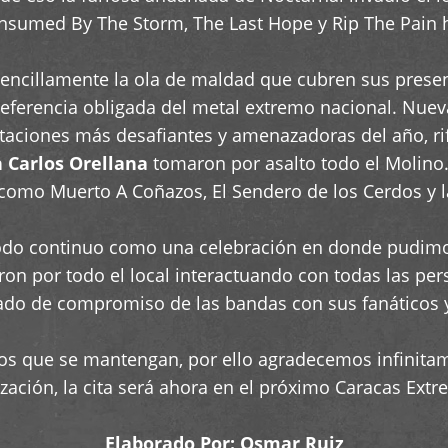
sumed By The Storm, The Last Hope y Rip The Pain hi
sencillamente la ola de maldad que cubren sus presen
eferencia obligada del metal extremo nacional. Nu
aciones más desafiantes y amenazadoras del año, riff 
 Carlos Orellana
tomaron por asalto todo el Molino
omo Muerto A Coñazos, El Sendero de los Cerdos y l
, todo continuo como una celebración en donde pudim
ron por todo el local interactuando con todas las pe
rado de compromiso de las bandas con sus fanáticos 
ios que se mantengan, por ello agradecemos infinitam
ización, la cita será ahora en el próximo Caracas Ext
Elaborado Por:
Osmar Ruiz