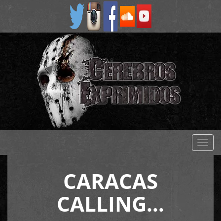
Despl
naveg
CARACAS
CALLING…