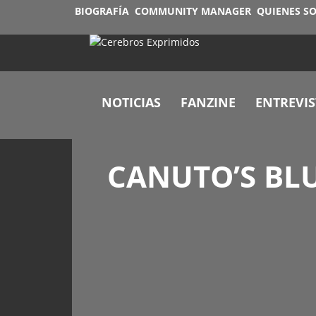
BIOGRAFÍA
COMMUNITY MANAGER
QUIENES S
NOTICIAS
FANZINE
ENTREVIS
CANUTO’S BLU