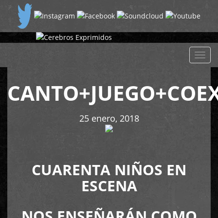
Despl
naveg
CANTO+JUEGO+COEX
25 enero, 2018
CUARENTA NIÑOS EN
ESCENA
NOS ENSEÑARÁN COMO