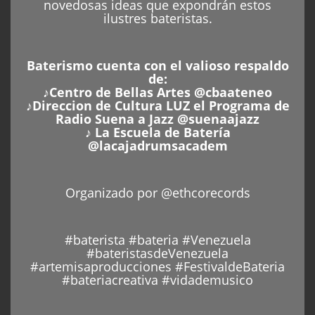
novedosas ideas que expondrán estos
ilustres bateristas.
Baterismo cuenta con el valioso respaldo
de:
♪Centro de Bellas Artes @cbaateneo
♪Direccion de Cultura LUZ el Programa de
Radio Suena a Jazz @suenaajazz
♪ La Escuela de Batería
@lacajadrumsacadem
Organizado por @ethcorecords
#baterista #bateria #Venezuela
#bateristasdeVenezuela
#artemisaproducciones #FestivaldeBateria
#bateriacreativa #vidademusico