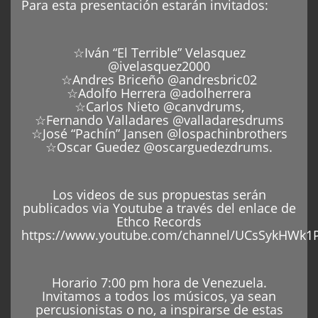
Para esta presentación estarán invitados:
☆Iván “El Terrible” Velasquez
@ivelasquez2000
☆Andres Briceño @andresbric02
☆Adolfo Herrera @adolherrera
☆Carlos Nieto @canvdrums,
☆Fernando Valladares @valladaresdrums
☆José “Pachín” Jansen @lospachinbrothers
☆Oscar Guedez @oscarguedezdrums.
Los videos de sus propuestas serán
publicados via Youtube a través del enlace de
Ethco Records
https://www.youtube.com/channel/UCsSykHWk1
Horario 7:00 pm hora de Venezuela.
Invitamos a todos los músicos, ya sean
percusionistas o no, a inspirarse de estas