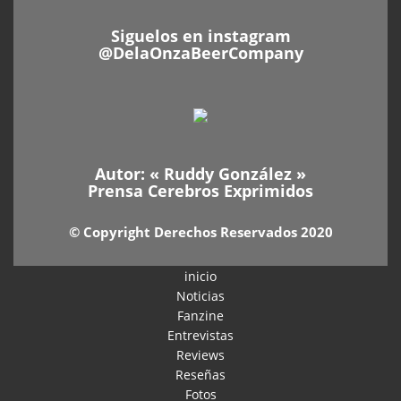
Siguelos en instagram
@DelaOnzaBeerCompany
Autor: «
Ruddy González
»
Prensa Cerebros Exprimidos
© Copyright Derechos Reservados 2020
inicio
Noticias
Fanzine
Entrevistas
Reviews
Reseñas
Fotos