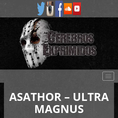
Despl
naveg
ASATHOR – ULTRA
MAGNUS