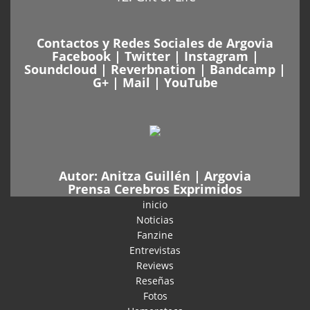
Contactos y Redes Sociales de Argovia
Facebook
|
Twitter
|
Instagram
|
Soundcloud
|
Reverbnation
|
Bandcamp
|
G+
|
Mail
|
YouTube
Autor:
Anitza Guillén
|
Argovia
Prensa Cerebros Exprimidos
inicio
Noticias
Fanzine
Entrevistas
Reviews
Reseñas
Fotos