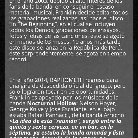
En el año 2003, debido al alto interés de los
fans de la banda, en conseguir el escaso
material musical, Franklin decide editar todos
las grabaciones realizadas, así nace el disco
“In The Beginning”, en el cual se incluyen
todos los Demos, grabaciones de ensayos,
fotos y letras de las canciones, este se agotó
en menos de 03 meses. 10 años más tarde,
este disco se lanza en la República de Perú,
éste sorprendentemente, se agota en tiempo
récord.
En el año 2014, BAPHOMETH regresa para
una gira de despedida oficial del grupo, pero
solo lograron tocar en 03 oportunidades.
Franklin es apoyado por los músicos de la
banda
Nocturnal Hollow
: Nelson Hoyer,
George Knive y Jose Escalante, en el bajo
estaba Rafael Pannacci, de la banda Arrecho
<La idea de esta “reunión”, surgió entre la
quinta y sexta cerveza, en un bar, en la
séptima, ya estaba la banda armada y lista