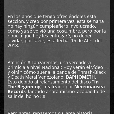
En los años que tengo ofreciéndoles esta
sección, y creo por primera vez, esta semana
no hay ningún cumpleañero involucrado,
como ya se volvió una costumbre, pero por la
noticia que hoy les entregaré, no deben
olvidar, por favor, esta fecha: 15 de Abril del
2018.
Atención!!! Lanzaremos, una verdadera
primicia a nivel Nacional: Hoy verán el vídeo
y oirán cómo suena la banda de Thrash-Black
y Death Metal Venezolano:
BAPHOMETH
.
Esto debido al relanzamiento del disco
“In
The Beginning”
, realizado por
Necronausea
Records
, lanzado ahora mismo, acabadito de
salir del horno !!!!
Pero antes, repasemos su larga historia.