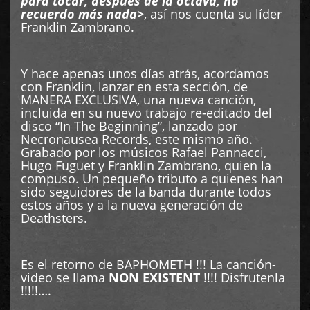
para tocar, después de la octava, no
recuerdo más nada>
, así nos cuenta su líder
Franklin Zambrano.
Y hace apenas unos días atrás, acordamos
con Franklin, lanzar en esta sección, de
MANERA EXCLUSIVA, una nueva canción,
incluida en su nuevo trabajo re-editado del
disco “In The Beginning”, lanzado por
Necronausea Records, este mismo año.
Grabado por los músicos Rafael Pannacci,
Hugo Fuguet y Franklin Zambrano, quien la
compuso. Un pequeño tributo a quienes han
sido seguidores de la banda durante todos
estos años y a la nueva generación de
Deathsters.
Es el retorno de BAPHOMETH !!! La canción-
video se llama
NON EXISTENT
!!!! Disfrutenla
!!!!!….