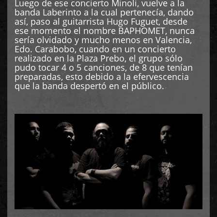
Luego de ese concierto Minoli, vuelve a la
banda Laberinto a la cual pertenecía, dando
así, paso al guitarrista Hugo Fuguet, desde
ese momento el nombre BAPHOMET, nunca
sería olvidado y mucho menos en Valencia,
Edo. Carabobo, cuando en un concierto
realizado en la Plaza Prebo, el grupo sólo
pudo tocar 4 o 5 canciones, de 8 que tenían
preparadas, esto debido a la efervescencia
que la banda despertó en el público.