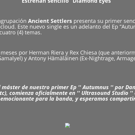
Estrenan sencillo “Diamond Eyes”
 agrupación
Ancient Settlers
presenta su primer senc
cloud. Este nuevo single es un adelanto del Ep “Autu
cuatro (4) temas.
 meses por Herman Riera y Rex Chiesa (que anterior
Gamalyel) y Antony Hämäläinen (Ex-Nightrage, Armag
 máster de nuestro primer Ep ′′ Autumnus ′′ por Da
c), comienza oficialmente en ′′ Ultrasound Studio ′′ 
emocionante para la banda, y esperamos compartir