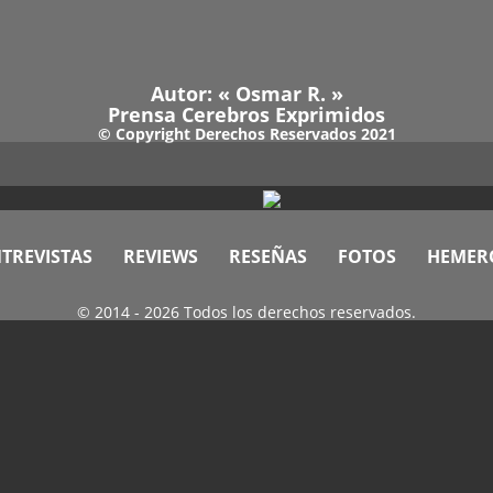
Autor: «
Osmar R
. »
Prensa Cerebros Exprimidos
© Copyright Derechos Reservados 2021
TREVISTAS
REVIEWS
RESEÑAS
FOTOS
HEMER
© 2014 - 2026 Todos los derechos reservados.