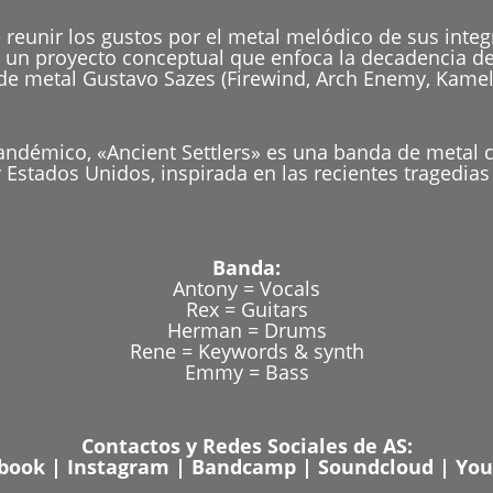
e reunir los gustos por el metal melódico de sus inte
de un proyecto conceptual que enfoca la decadencia de
 de metal Gustavo Sazes (Firewind, Arch Enemy, Kamelo
andémico, «Ancient Settlers» es una banda de metal
y Estados Unidos, inspirada en las recientes tragedia
Banda:
Antony = Vocals
Rex = Guitars
Herman = Drums
Rene = Keywords & synth
Emmy = Bass
Contactos y Redes Sociales de AS:
book
|
Instagram
|
Bandcamp
|
Soundcloud
|
You