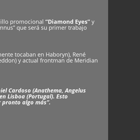
illo promocional
“Diamond Eyes”
y
mnus” que será su primer trabajo
mente tocaban en Haboryn), René
eddon) y actual frontman de Meridian
niel Cardoso (Anathema, Angelus
en Lisboa (Portugal). Esto
 pronto algo más”.