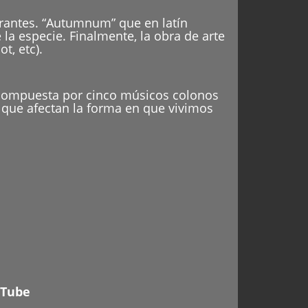
grantes. “Autumnum” que en latín
 la especie. Finalmente, la obra de arte
t, etc).
 compuesta por cinco músicos colonos
s que afectan la forma en que vivimos
Tube