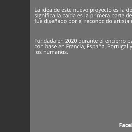
La idea de este nuevo proyecto es la d
significa la caída es la primera parte 
fue diseñado por el reconocido artista
Fundada en 2020 durante el encierro p
con base en Francia, España, Portugal 
los humanos.
Face