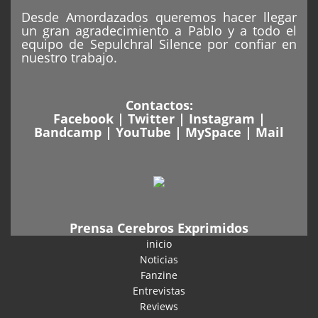
Desde Amordazados queremos hacer llegar
un gran agradecimiento a Pablo y a todo el
equipo de Sepulchral Silence por confiar en
nuestro trabajo.
Contactos:
Facebook
|
Twitter
|
Instagram
|
Bandcamp
|
YouTube
|
MySpace
|
Mail
Prensa Cerebros Exprimidos
inicio
Noticias
Fanzine
Entrevistas
Reviews