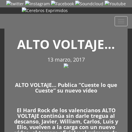
Despl
naveg
ALTO VOLTAJE…
13 marzo, 2017
ALTO VOLTAJE… Publica “Cueste lo que
Cueste” su nuevo vídeo
El Hard Rock de los valencianos ALTO
VOLTAJE continúa sin darle tregua al
descanso, Javier, William, Carlos, Luis y
Elio, vuelven a la carga con un nuevo