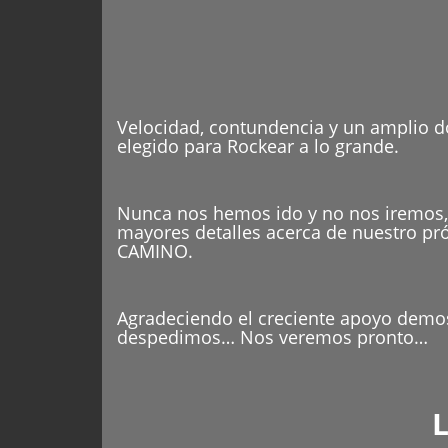
Velocidad, contundencia y un amplio dom
elegido para Rockear a lo grande.
Nunca nos hemos ido y no nos iremos,
mayores detalles acerca de nuestro 
CAMINO.
Agradeciendo el creciente apoyo demo
despedimos… Nos veremos pronto…