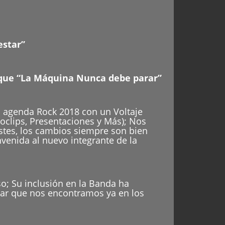
estar”
que “La Máquina Nunca debe parar”
a agenda Rock 2018 con un Voltaje
oclips, Presentaciones y Más); Nos
stes, los cambios siempre son bien
venida al nuevo integrante de la
o; Su inclusión en la Banda ha
iar que nos encontramos ya en los