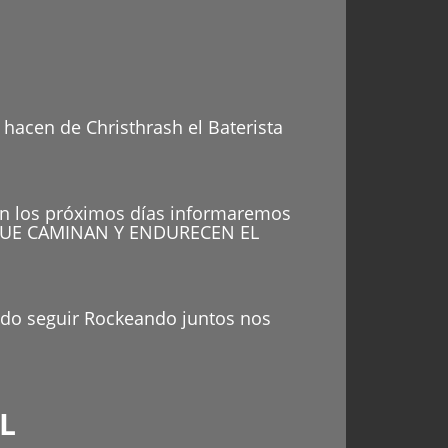
 hacen de Christhrash el Baterista
en los próximos días informaremos
S QUE CAMINAN Y ENDURECEN EL
ndo seguir Rockeando juntos nos
L