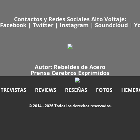
Contactos y Redes Sociales Alto Voltaje:
Facebook
|
Twitter
|
Instagram
|
Soundcloud
|
Y
Autor:
Rebeldes de Acero
Prensa Cerebros Exprimidos
TREVISTAS
REVIEWS
RESEÑAS
FOTOS
HEMER
© 2014 - 2026 Todos los derechos reservados.