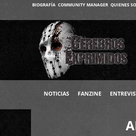
BIOGRAFÍA
COMMUNITY MANAGER
QUIENES S
NOTICIAS
FANZINE
ENTREVIS
A