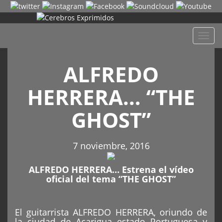
Despl
naveg
ALFREDO
HERRERA… “THE
GHOST”
7 noviembre, 2016
ALFREDO HERRERA… Estrena el vídeo
oficial del tema “THE GHOST”
El guitarrista ALFREDO HERRERA, oriundo de
la ciudad de Acarigua estado Portuguesa y