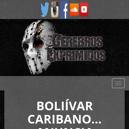
Despl
naveg
BOLIÍVAR
CARIBANO…