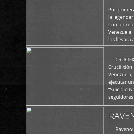
+
Por primera
la legenda
Con un repe
Venezuela, 
los llevará 
La emblemá
+
CRUCIFIXIÓ
Crucifixión
Venezuela, 
ejecutar un
“Suicidio 
seguidores
RAVE
Ravenous F