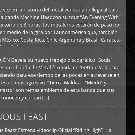
 vez en la historia del metal venezolano:llega al país
ria banda Machine Headcon su tour “An Evening With”
rtorio de 3 horas, los metaleros estarán de paso por
en medio de la gira por Latinoamérica que, también,
a México, Costa Rica, Chile,Argentina y Brasil. Caracas.-
tica […]
N Devela su nuevo trabajo discográfico “Souls”
 es una banda de Metal formada en 1991 en Valencia,
siendo para ese tiempo de las pocas en atreverse en
 estilo más agresivo. “Tierra Maldita”, “Miedo” y
Nefasto” son temas emblema de esta banda que sus
 conocen y corean […]
NOUS FEAST
east Estrena videoclip Oficial “Riding High” La