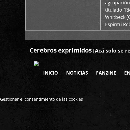
agrupación 
titulado “R
Whitbeck (
Espíritu R
oriente del
Cerebros exprimidos
[Acá solo se r
INICIO
NOTICIAS
FANZINE
EN
Gestionar el consentimiento de las cookies