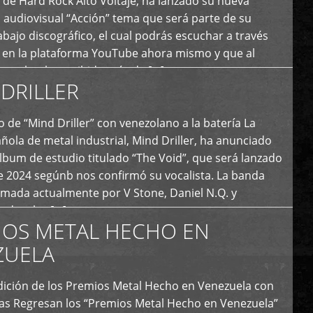
de Hard Rock Alto Voltaje, ha lanzado su nueva
 audiovisual “Acción” tema que será parte de su
bajo discográfico, el cual podrás escuchar a través
l en la plataforma YouTube ahora mismo y que al
tual ya ha recibido más de […]
DRILLER
 de “Mind Driller” con venezolano a la batería La
ola de metal industrial, Mind Driller, ha anunciado
lbum de estudio titulado “The Void”, que será lanzado
e 2024 segúnb nos confirmó su vocalista. La banda
rmada actualmente por V Stone, Daniel N.Q. y
ledo a las […]
IOS METAL HECHO EN
ZUELA
I Edición de los Premios Metal Hecho en Venezuela con
ías Regresan los “Premios Metal Hecho en Venezuela”