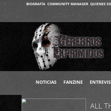
BIOGRAFÍA
COMMUNITY MANAGER
QUIENES S
+
NOTICIAS
FANZINE
ENTREVIS
ALL T