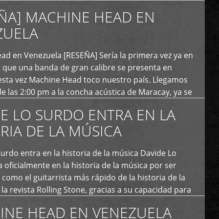
uales cumplen 12 […]
ÑA] MACHINE HEAD EN
ZUELA
ad en Venezuela [RESEÑA] Sería la primera vez ya en
s que una banda de gran calibre se presenta en
esta vez Machine Head toco nuestro país. Llegamos
e las 2:00 pm a la concha acústica de Maracay, ya se
 personas que de seguro iban a ingresar al concierto,
E LO SURDO ENTRA EN LA
RIA DE LA MÚSICA
urdo entra en la historia de la música Davide Lo
 oficialmente en la historia de la música por ser
como el guitarrista más rápido de la historia de la
la revista Rolling Stone, gracias a su capacidad para
otas por segundo. Lo Surdo también fue incluido […]
INE HEAD EN VENEZUELA