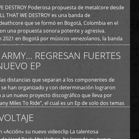
E DESTROY Poderosa propuesta de metalcore desde
LL THAT WE DESTROY es una banda de
deathcore que se formó en Bogotá, Colombia en el
con una propuesta sonora potente y agresiva.
 2021 en Bogotá por músicos venezolanos, la banda
fs demoledores, ritmos vertiginosos y breakdowns
 ARMY… REGRESAN FUERTES
es, creando […]
NUEVO EP
 las distancias que separan a los componentes de
 se han organizado y con determinación lograron
 a un nuevo proyecto discográfico que lleva por
y Miles To Ride”, el cual es un Ep de solo dos temas
an logrado plasmar nuevamente todo ese estilo
VOLTAJE
e […]
 «Acción» su nuevo videoclip La talentosa