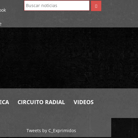
ECA
CIRCUITO RADIAL
VIDEOS
Tweets by C_Exprimidos