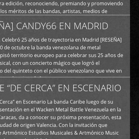
era edición, reconociendo, premiando y promoviendo
y los méritos de las bandas, artistas, medios de
ón y productoras musicales que hacen vida dentro
ÑA] CANDY66 EN MADRID
intas tendencias del metal y […]
Celebró 25 años de trayectoria en Madrid [RESEÑA]
20 de octubre la banda venezolana de metal
 pisó territorio europeo para celebrar sus 25 años de
ical, con un concierto mágico que logró el
 del quinteto con el público venezolano que vive en
y que los sigue […]
E “DE CERCA” EN ESCENARIO
Cerca” en Escenario La banda Caribe luego de su
sentación en el Wacken Metal Battle Venezuela en la
Caracas, da a conocer su próxima presentación, esta
iudad de origen Valencia. Con la invitación que
de Artmónico Estudios Musicales & Artmónico Music