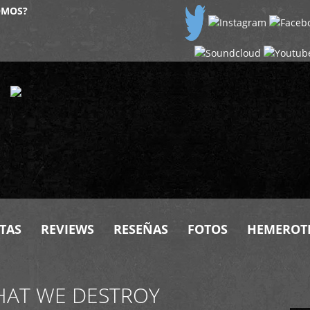
OMOS?
TAS
REVIEWS
RESEÑAS
FOTOS
HEMEROT
HAT WE DESTROY