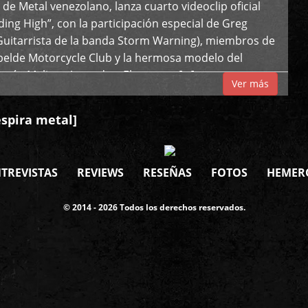
de Metal venezolano, lanza cuarto videoclip oficial
iding High”, con la participación especial de Greg
Guitarrista de la banda Storm Warning), miembros de
ebelde Motorcycle Club y la hermosa modelo del
 país, Melissa Acevedo. El potente […]
Ver más
espira metal]
TREVISTAS
REVIEWS
RESEÑAS
FOTOS
HEMER
© 2014 - 2026 Todos los derechos reservados.