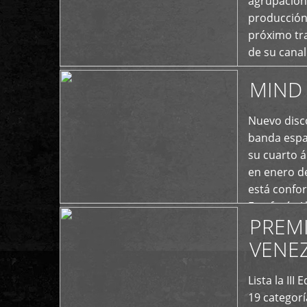
agrupación 
producción
próximo tra
de su cana
momento ac
MIND 
+
Nuevo disco
banda españ
su cuarto á
en enero d
está confo
Estefanía A
PREM
+
VENE
Lista la II
19 categor