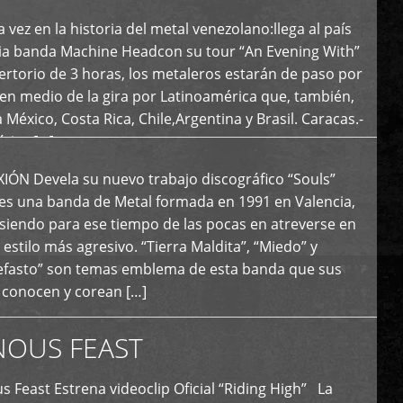
 vez en la historia del metal venezolano:llega al país
ria banda Machine Headcon su tour “An Evening With”
rtorio de 3 horas, los metaleros estarán de paso por
en medio de la gira por Latinoamérica que, también,
a México, Costa Rica, Chile,Argentina y Brasil. Caracas.-
tica […]
N Devela su nuevo trabajo discográfico “Souls”
 es una banda de Metal formada en 1991 en Valencia,
siendo para ese tiempo de las pocas en atreverse en
 estilo más agresivo. “Tierra Maldita”, “Miedo” y
Nefasto” son temas emblema de esta banda que sus
 conocen y corean […]
NOUS FEAST
east Estrena videoclip Oficial “Riding High” La