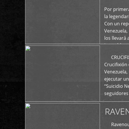
+
Por primera
la legenda
Con un repe
Venezuela, 
los llevará 
La emblemá
+
CRUCIFIXIÓ
Crucifixión
Venezuela, 
ejecutar un
“Suicidio 
seguidores
RAVE
Ravenous F