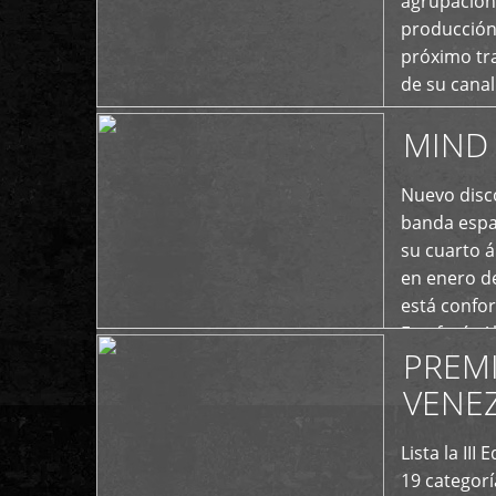
agrupación 
producción
próximo tra
de su cana
momento ac
MIND 
+
Nuevo disco
banda españ
su cuarto á
en enero d
está confo
Estefanía A
PREM
+
VENE
Lista la II
19 categor