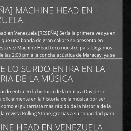
uales cumplen 12 […]
ÑA] MACHINE HEAD EN
ZUELA
ad en Venezuela [RESEÑA] Sería la primera vez ya en
s que una banda de gran calibre se presenta en
esta vez Machine Head toco nuestro país. Llegamos
e las 2:00 pm a la concha acústica de Maracay, ya se
 personas que de seguro iban a ingresar al concierto,
E LO SURDO ENTRA EN LA
RIA DE LA MÚSICA
urdo entra en la historia de la música Davide Lo
 oficialmente en la historia de la música por ser
como el guitarrista más rápido de la historia de la
la revista Rolling Stone, gracias a su capacidad para
otas por segundo. Lo Surdo también fue incluido […]
INE HEAD EN VENEZUELA