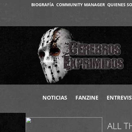
BIOGRAFÍA
COMMUNITY MANAGER
QUIENES S
+
NOTICIAS
FANZINE
ENTREVIS
ALL T