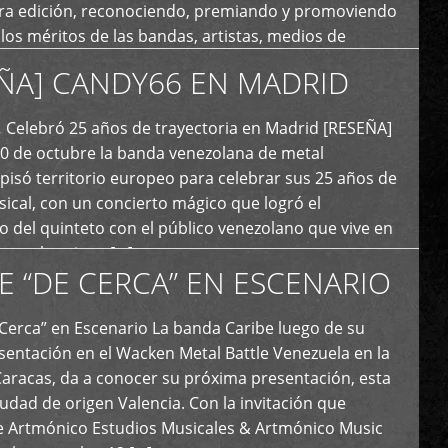
era edición, reconociendo, premiando y promoviendo
y los méritos de las bandas, artistas, medios de
ón y productoras musicales que hacen vida dentro
ÑA] CANDY66 EN MADRID
intas tendencias del metal y […]
Celebró 25 años de trayectoria en Madrid [RESEÑA]
20 de octubre la banda venezolana de metal
 pisó territorio europeo para celebrar sus 25 años de
ical, con un concierto mágico que logró el
 del quinteto con el público venezolano que vive en
y que los sigue […]
E “DE CERCA” EN ESCENARIO
Cerca” en Escenario La banda Caribe luego de su
sentación en el Wacken Metal Battle Venezuela en la
Caracas, da a conocer su próxima presentación, esta
iudad de origen Valencia. Con la invitación que
de Artmónico Estudios Musicales & Artmónico Music