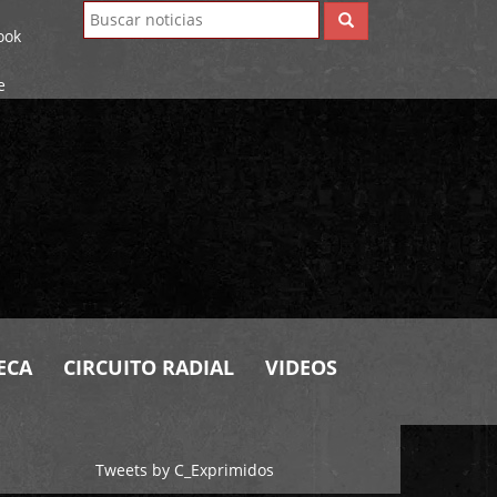
ECA
CIRCUITO RADIAL
VIDEOS
Tweets by C_Exprimidos