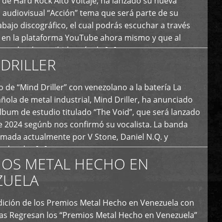
de Hard Rock Alto Voltaje, ha lanzado su nueva
 audiovisual “Acción” tema que será parte de su
bajo discográfico, el cual podrás escuchar a través
l en la plataforma YouTube ahora mismo y que al
tual ya ha recibido más de […]
DRILLER
 de “Mind Driller” con venezolano a la batería La
ola de metal industrial, Mind Driller, ha anunciado
lbum de estudio titulado “The Void”, que será lanzado
e 2024 segúnb nos confirmó su vocalista. La banda
rmada actualmente por V Stone, Daniel N.Q. y
ledo a las […]
IOS METAL HECHO EN
ZUELA
I Edición de los Premios Metal Hecho en Venezuela con
ías Regresan los “Premios Metal Hecho en Venezuela”