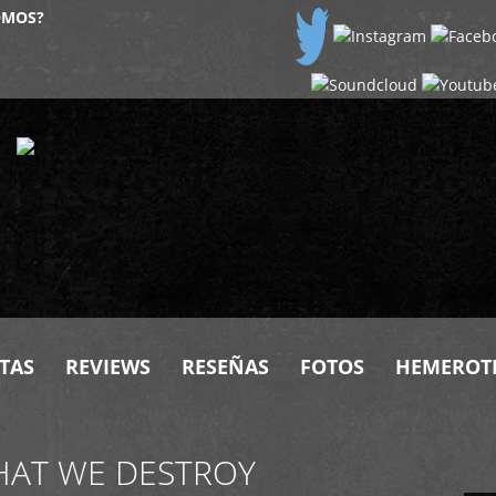
OMOS?
TAS
REVIEWS
RESEÑAS
FOTOS
HEMEROT
HAT WE DESTROY