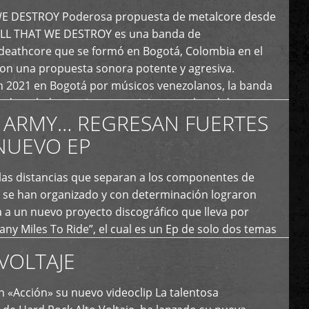
E DESTROY Poderosa propuesta de metalcore desde
LL THAT WE DESTROY es una banda de
deathcore que se formó en Bogotá, Colombia en el
con una propuesta sonora potente y agresiva.
 2021 en Bogotá por músicos venezolanos, la banda
fs demoledores, ritmos vertiginosos y breakdowns
 ARMY… REGRESAN FUERTES
es, creando […]
NUEVO EP
 las distancias que separan a los componentes de
 se han organizado y con determinación lograron
 a un nuevo proyecto discográfico que lleva por
y Miles To Ride”, el cual es un Ep de solo dos temas
an logrado plasmar nuevamente todo ese estilo
VOLTAJE
e […]
 «Acción» su nuevo videoclip La talentosa