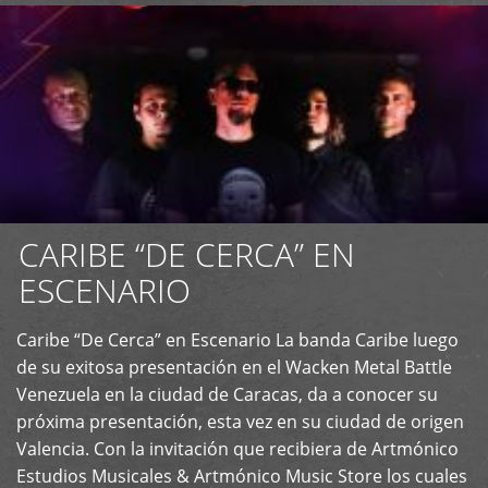
CARIBE “DE CERCA” EN
ESCENARIO
Caribe “De Cerca” en Escenario La banda Caribe luego
+
de su exitosa presentación en el Wacken Metal Battle
Venezuela en la ciudad de Caracas, da a conocer su
próxima presentación, esta vez en su ciudad de origen
Valencia. Con la invitación que recibiera de Artmónico
Estudios Musicales & Artmónico Music Store los cuales