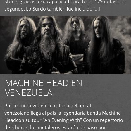
Stone, gracias a su capacidad para tocar 129 notas por
segundo. Lo Surdo también fue incluido […]
MACHINE HEAD EN
VENEZUELA
Por primera vez en la historia del metal
+
venezolano:llega al país la legendaria banda Machine
Headcon su tour “An Evening With” Con un repertorio
de 3 horas, los metaleros estarán de paso por