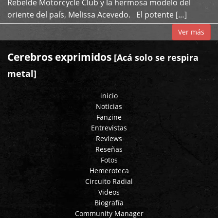
Rebelde Motorcycle Club y la hermosa modelo del
oriente del país, Melissa Acevedo. El potente […]
Ver más
Cerebros exprimidos
[Acá solo se respira
metal]
inicio
Noticias
Fanzine
Entrevistas
Reviews
Reseñas
Fotos
Hemeroteca
Circuito Radial
Videos
Biografía
Community Manager