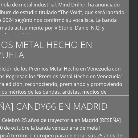
ola de metal industrial, Mind Driller, ha anunciado
lbum de estudio titulado “The Void”, que será lanzado
e 2024 segúnb nos confirmó su vocalista. La banda
rmada actualmente por V Stone, Daniel N.Q. y
ledo a las […]
IOS METAL HECHO EN
ZUELA
I Edición de los Premios Metal Hecho en Venezuela con
ías Regresan los “Premios Metal Hecho en Venezuela”
era edición, reconociendo, premiando y promoviendo
y los méritos de las bandas, artistas, medios de
ón y productoras musicales que hacen vida dentro
ÑA] CANDY66 EN MADRID
intas tendencias del metal y […]
Celebró 25 años de trayectoria en Madrid [RESEÑA]
20 de octubre la banda venezolana de metal
 pisó territorio europeo para celebrar sus 25 años de