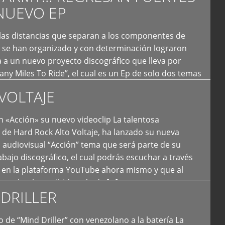
NUEVO EP
 las distancias que separan a los componentes de
 se han organizado y con determinación lograron
 a un nuevo proyecto discográfico que lleva por
y Miles To Ride”, el cual es un Ep de solo dos temas
an logrado plasmar nuevamente todo ese estilo
VOLTAJE
e […]
 «Acción» su nuevo videoclip La talentosa
de Hard Rock Alto Voltaje, ha lanzado su nueva
 audiovisual “Acción” tema que será parte de su
bajo discográfico, el cual podrás escuchar a través
l en la plataforma YouTube ahora mismo y que al
tual ya ha recibido más de […]
DRILLER
 de “Mind Driller” con venezolano a la batería La