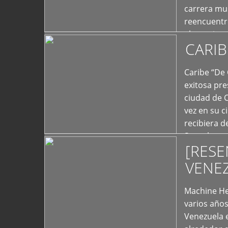
carrera mus
reencuentro
el exterior 
CARIB
+
Caribe “De 
exitosa pre
ciudad de 
vez en su c
recibiera 
Store los c
[RESE
+
VENE
Machine He
varios año
Venezuela 