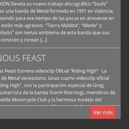
N Devela su nuevo trabajo discográfico “Souls”
 es una banda de Metal formada en 1991 en Valencia,
siendo para ese tiempo de las pocas en atreverse en
 estilo más agresivo. “Tierra Maldita”, “Miedo” y
Nefasto” son temas emblema de esta banda que sus
 conocen y corean […]
NOUS FEAST
east Estrena videoclip Oficial “Riding High” La
de Metal venezolano, lanza cuarto videoclip oficial
iding High”, con la participación especial de Greg
Guitarrista de la banda Storm Warning), miembros de
ebelde Motorcycle Club y la hermosa modelo del
 país, Melissa Acevedo. El potente […]
Ver más