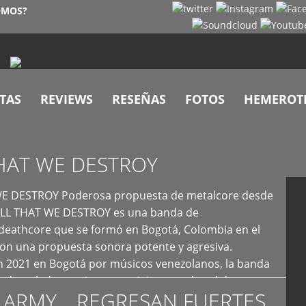
OMOS?
TAS
REVIEWS
RESEÑAS
FOTOS
HEMEROT
HAT WE DESTROY
E DESTROY Poderosa propuesta de metalcore desde
LL THAT WE DESTROY es una banda de
deathcore que se formó en Bogotá, Colombia en el
con una propuesta sonora potente y agresiva.
 2021 en Bogotá por músicos venezolanos, la banda
fs demoledores, ritmos vertiginosos y breakdowns
 ARMY… REGRESAN FUERTES
es, creando […]