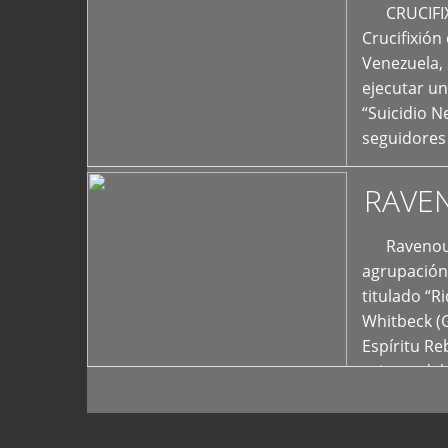
+
CRUCIFIXIÓ
Crucifixión
Venezuela, 
ejecutar un
“Suicidio 
seguidores
RAVE
Ravenous F
agrupación 
titulado “R
Whitbeck (
Espíritu R
oriente del