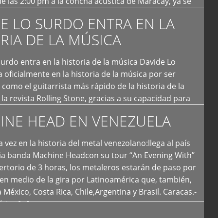
e las 2:00 pm a la concha acústica de Maracay, ya se
 personas que de seguro iban a ingresar al concierto,
E LO SURDO ENTRA EN LA
RIA DE LA MÚSICA
urdo entra en la historia de la música Davide Lo
 oficialmente en la historia de la música por ser
como el guitarrista más rápido de la historia de la
la revista Rolling Stone, gracias a su capacidad para
otas por segundo. Lo Surdo también fue incluido […]
INE HEAD EN VENEZUELA
 vez en la historia del metal venezolano:llega al país
ria banda Machine Headcon su tour “An Evening With”
rtorio de 3 horas, los metaleros estarán de paso por
en medio de la gira por Latinoamérica que, también,
a México, Costa Rica, Chile,Argentina y Brasil. Caracas.-
tica […]