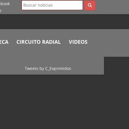
ECA
CIRCUITO RADIAL
VIDEOS
Tweets by C_Exprimidos