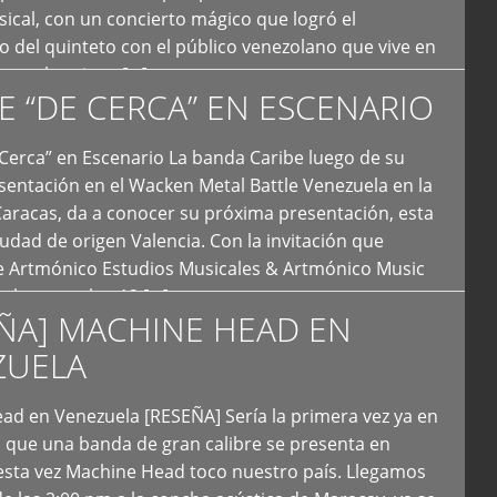
ical, con un concierto mágico que logró el
 del quinteto con el público venezolano que vive en
y que los sigue […]
E “DE CERCA” EN ESCENARIO
Cerca” en Escenario La banda Caribe luego de su
sentación en el Wacken Metal Battle Venezuela en la
Caracas, da a conocer su próxima presentación, esta
iudad de origen Valencia. Con la invitación que
de Artmónico Estudios Musicales & Artmónico Music
uales cumplen 12 […]
ÑA] MACHINE HEAD EN
ZUELA
ad en Venezuela [RESEÑA] Sería la primera vez ya en
s que una banda de gran calibre se presenta en
esta vez Machine Head toco nuestro país. Llegamos