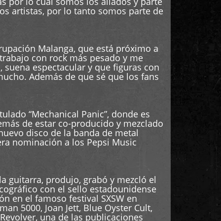
 por lo cual somos los aliados y parte
s artistas, por lo tanto somos parte de
grupación Malanga, que está próximo a
e trabajo con rock más pesado y me
o, suena espectacular y que figuras con
ca mucho. Además de que sé que los fans
itulado “Mechanical Panic”, donde es
demás de estar co-producido y mezclado
 nuevo disco de la banda de metal
era nominación a los Pepsi Music
la guitarra, produjo, grabó y mezcló el
scográfico con el sello estadounidense
ión en el famoso festival SXSW en
n 5000, Joan Jett, Blue Oyster Cult,
 Revolver, una de las publicaciones