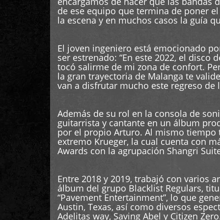
encargamos de hacer que las bandas de
de ese equipo que termina de poner el 
la escena y en muchos casos la guía q
El joven ingeniero está emocionado po
ser estrenado: “En este 2022, el disc
tocó salirme de mi zona de confort. Per
la gran trayectoria de Malanga te valid
van a disfrutar mucho este regreso de l
Además de su rol en la consola de soni
guitarrista y cantante en un álbum pr
por el propio Arturo. Al mismo tiempo 
extremo Krueger, la cual cuenta con m
Awards con la agrupación Shangri Suite,
Entre 2018 y 2019, trabajó con varios ar
álbum del grupo Blacklist Regulars, ti
“Pavement Entertainment”, lo que gener
Austin, Texas, así como diversos espec
Adelitas way, Saving Abel y Citizen Zer