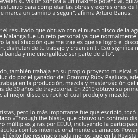
velen su visión sonora a un máximo potencial, quizás
esfuerzo para completar las obras y expresiones de lo
ue marca un camino a seguir”, afirma Arturo Banus.
r el resultado que obtuvo con el nuevo disco de la a
o de Malanga fue un reto personal ya que normalment
o la satisfacción que me trae es que se logró el disc
en, disfruten de tu trabajo y crean en ti. Eso signifi
a banda y me enorgullece ser parte de ello”.
do, también trabaja en su propio proyecto musical, t
oducido por el ganador del Grammy Rudy Pagliuca, a
trabaja en la producción, mezcla y masterización del
ás de 30 años de trayectoria. En 2019 obtuvo su prim
 al mejor disco de rock, el cual produjo y mezcló.
tistas, pero lo más importante fue que escribió, tocó 
tulado «Through the blast», que obtuvo un contrato di
ó múltiples giras por EEUU, incluyendo la participac
táculos con los internacionalmente aclamados Powerma
o. El éxito fue reseñado nada menos que en la Revista