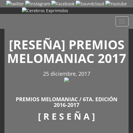
Despl
naveg
[RESEÑA] PREMIOS
MELOMANIAC 2017
25 diciembre, 2017
PREMIOS MELOMANIAC / 6TA. EDICIÓN
2016-2017
[ R E S E Ñ A ]