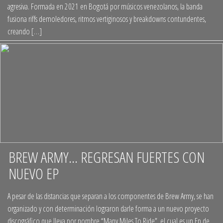
agresiva. Formada en 2021 en Bogotá por músicos venezolanos, la banda
fusiona riffs demoledores, ritmos vertiginosos y breakdowns contundentes,
creando […]
BREW ARMY… REGRESAN FUERTES CON
NUEVO EP
+
A pesar de las distancias que separan a los componentes de Brew Army, se han
organizado y con determinación lograron darle forma a un nuevo proyecto
discográfico que lleva por nombre “Many Miles To Ride”, el cual es un Ep de