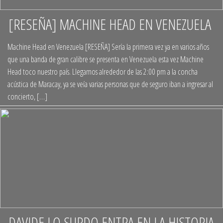
[RESEÑA] MACHINE HEAD EN VENEZUELA
+
Machine Head en Venezuela [RESEÑA] Sería la primera vez ya en varios años
que una banda de gran calibre se presenta en Venezuela esta vez Machine
Head toco nuestro país. Llegamos alrededor de las 2:00 pm a la concha
acústica de Maracay, ya se veía varias personas que de seguro iban a ingresar al
concierto, […]
DAVIDE LO SURDO ENTRA EN LA HISTORIA