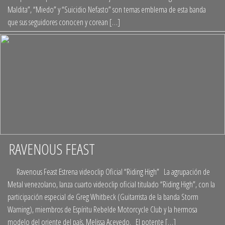
Maldita”, “Miedo” y “Suicidio Nefasto” son temas emblema de esta banda
que sus seguidores conocen y corean […]
RAVENOUS FEAST
Ravenous Feast Estrena videoclip Oficial “Riding High” La agrupación de
Metal venezolano, lanza cuarto videoclip oficial titulado “Riding High”, con la
participación especial de Greg Whitbeck (Guitarrista de la banda Storm
Warning), miembros de Espíritu Rebelde Motorcycle Club y la hermosa
modelo del oriente del país, Melissa Acevedo. El potente […]